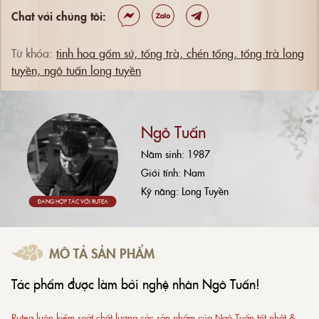
Chat với chúng tôi:
Từ khóa:
tinh hoa gốm sứ,
tống trà,
chén tống,
tống trà long
tuyền,
ngô tuấn long tuyền
Ngô Tuấn
Năm sinh: 1987
Giới tính: Nam
Kỹ năng: Long Tuyền
ĐANG HỢP TÁC VỚI RUTEA
MÔ TẢ SẢN PHẨM
Tác phẩm được làm bởi nghệ nhân Ngô Tuấn!
Rutea luôn kiểm soát chất lượng các sản phẩm của Ngô Tuấn tốt nhất &