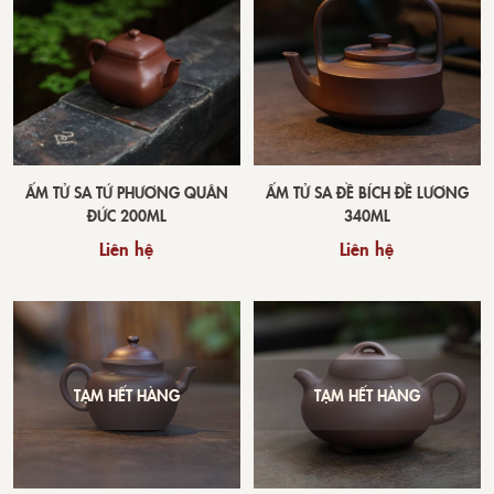
ẤM TỬ SA TỨ PHƯƠNG QUÂN
ẤM TỬ SA ĐỀ BÍCH ĐỀ LƯƠNG
ĐỨC 200ML
340ML
Liên hệ
Liên hệ
TẠM HẾT HÀNG
TẠM HẾT HÀNG