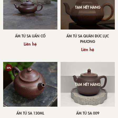
TẠM HẾT HÀNG
ẤM TỬ SA UẨN CỔ
ẤM TỬ SA QUÂN ĐỨC LỤC
PHƯƠNG
Liên hệ
Liên hệ
20%
TẠM HẾT HÀNG
ẤM TỬ SA 130ML
ẤM TỬ SA 009