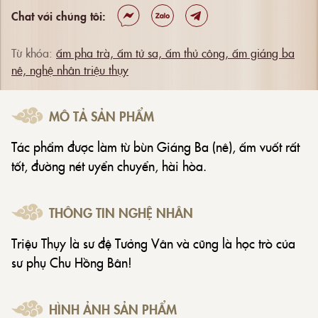
Chat với chúng tôi:
Từ khóa:
ấm pha trà,
ấm tử sa,
ấm thủ công,
ấm giáng ba
nê,
nghệ nhân triệu thụy
MÔ TẢ SẢN PHẨM
Tác phẩm được làm từ bùn Giáng Ba (nê), ấm vuốt rất
tốt, đường nét uyển chuyển, hài hòa.
THÔNG TIN NGHỆ NHÂN
Triệu Thụy là sư đệ Tưởng Vân và cũng là học trò của
sư phụ Chu Hồng Bân!
HÌNH ẢNH SẢN PHẨM