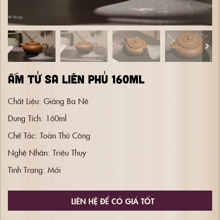
ẤM TỬ SA LIÊN PHỦ 160ML
Chất Liệu:
Giáng Ba Nê
Dung Tích:
160ml
Chế Tác:
Toàn Thủ Công
Nghệ Nhân:
Triệu Thụy
Tình Trạng:
Mới
LIÊN HỆ ĐỂ CÓ GIÁ TỐT