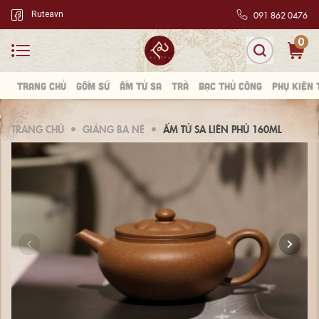
091 862 0476
Ruteavn
0
Open main menu
Trang chủ
Gốm Sứ
Ấm Tử Sa
Trà
Bạc Thủ Công
Phụ Kiện 
TRANG CHỦ
GIÁNG BA NÊ
ẤM TỬ SA LIÊN PHỦ 160ML