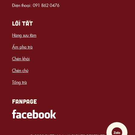
Điện thoại: 091 862 0476
LỐI TẮT
Hàng sưu tầm
Ấm pha trà
Chén khải
Chén chủ
Tống trà
FANPAGE