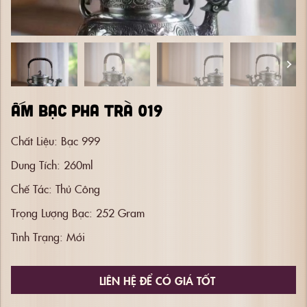
ẤM BẠC PHA TRÀ 019
Chất Liệu:
Bạc 999
Dung Tích:
260ml
Chế Tác:
Thủ Công
Trọng Lượng Bạc:
252 Gram
Tình Trạng:
Mới
LIÊN HỆ ĐỂ CÓ GIÁ TỐT