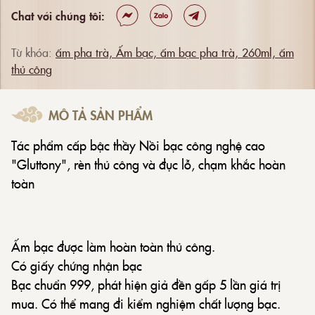
Chat với chúng tôi:
Từ khóa:
ấm pha trà,
Ấm bạc,
ấm bạc pha trà,
260ml,
ấm
thủ công
MÔ TẢ SẢN PHẨM
Tác phẩm cấp bậc thầy Nồi bạc công nghệ cao
"Gluttony", rèn thủ công và đục lỗ, chạm khắc hoàn
toàn
Ấm bạc được làm hoàn toàn thủ công.
Có giấy chứng nhận bạc
Bạc chuẩn 999, phát hiện giả đền gấp 5 lần giá trị
mua. Có thể mang đi kiểm nghiệm chất lượng bạc.